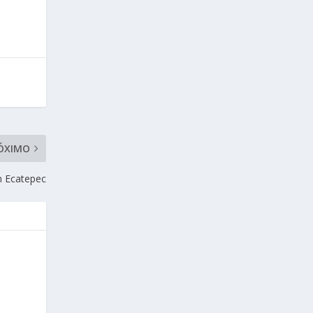
ÓXIMO
n Ecatepec