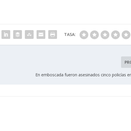
TASA:
PR
En emboscada fueron asesinados cinco policías e