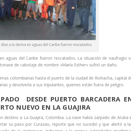
días a la deriva en aguas del Caribe fueron rescatados
en aguas del Caribe fueron rescatados. La situación de naufragio s
otonave de cabotaje de nombre «María Esther» sufrió un daño.
imas colombianas hasta el puerto de la ciudad de Riohacha, capital d
rias y devolverla a sus tripulantes, quienes están fuera de peligro.
RPADO DESDE PUERTO BARCADERA E
ERTO NUEVO EN LA GUAJIRA
n destino a La Guajira, Colombia. La nave había zarpado de Aruba e
tar su paso por Curazao, reporte que no sucedió y que alertó a la
queda de la motonave, indicaron a la prensa autoridades marítima