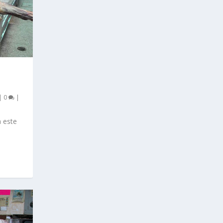
L
|
0
|
a este