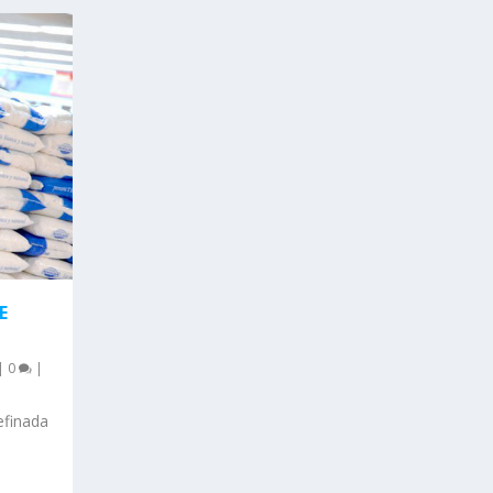
E
|
0
|
refinada