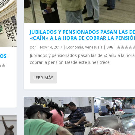
JUBILADOS Y PENSIONADOS PASAN LAS D
«CAÍN» A LA HORA DE COBRAR LA PENSIÓ
por
|
Nov 14, 2017
|
Economía
,
Venezuela
|
0
|
Jubilados y pensionados pasan las de «Caín» a la hora
DOS
cobrar la pensión Desde este lunes trece...
LEER MÁS