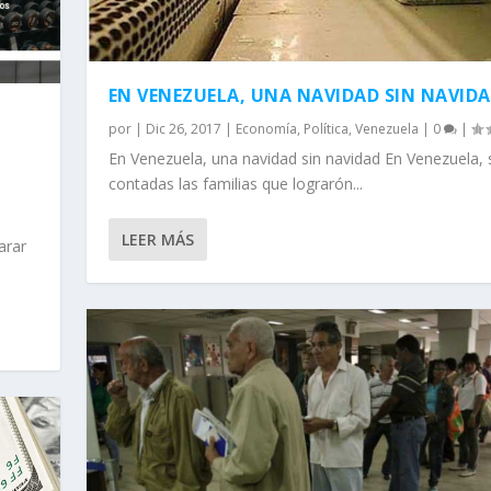
EN VENEZUELA, UNA NAVIDAD SIN NAVID
por
|
Dic 26, 2017
|
Economía
,
Política
,
Venezuela
|
0
|
En Venezuela, una navidad sin navidad En Venezuela,
contadas las familias que lograrón...
LEER MÁS
arar