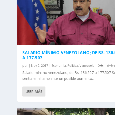
SALARIO MÍNIMO VENEZOLANO; DE BS. 136.
A 177.507
por
|
Nov 2, 2017
|
Economía
,
Política
,
Venezuela
|
0
|
Salario mínimo venezolano; de Bs. 136.507 a 177.507 S
sentía en el ambiente un posible aumento...
LEER MÁS