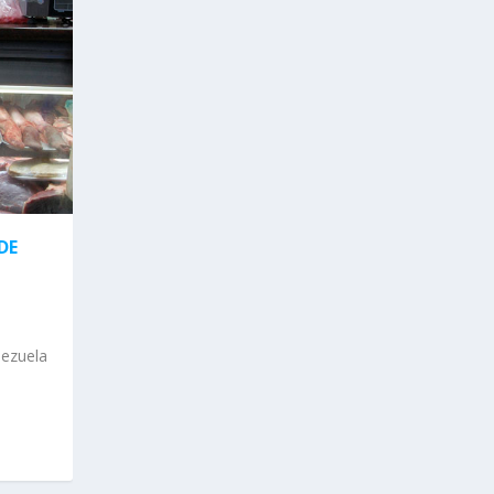
DE
nezuela