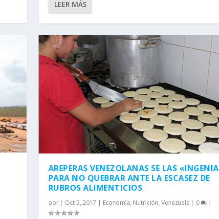
LEER MÁS
AREPERAS VENEZOLANAS SE LAS «INGENI
PARA NO QUEBRAR ANTE LA ESCASEZ DE
RUBROS ALIMENTICIOS
por
|
Oct 5, 2017
|
Economía
,
Nutrición
,
Venezuela
|
0
|