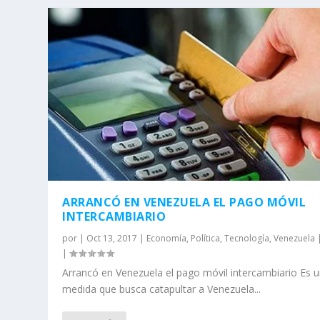
ARRANCÓ EN VENEZUELA EL PAGO MÓVIL
INTERCAMBIARIO
por
|
Oct 13, 2017
|
Economía
,
Política
,
Tecnología
,
Venezuela
|
Arrancó en Venezuela el pago móvil intercambiario Es 
medida que busca catapultar a Venezuela...