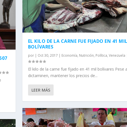
EL KILO DE LA CARNE FUE FIJADO EN 41 MI
BOLÍVARES
por
|
Oct 30, 2017
|
Economía
,
Nutrición
,
Política
,
Venezuela
507
El kilo de la carne fue fijado en 41 mil bolívares Pese 
dictaminen, mantener los precios de...
e
LEER MÁS