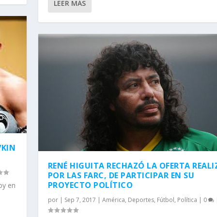
LEER MÁS
VKIN
RENÉ HIGUITA RECHAZÓ LA OFERTA REAL
POR LAS FARC, DE PARTICIPAR EN SU
PROYECTO POLÍTICO
oy en
por
|
Sep 7, 2017
|
América
,
Deportes
,
Fútbol
,
Política
|
0