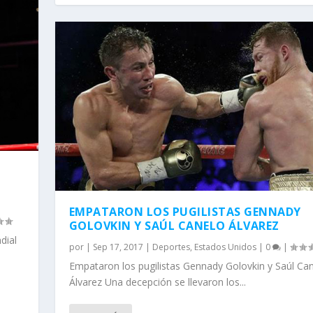
EMPATARON LOS PUGILISTAS GENNADY
GOLOVKIN Y SAÚL CANELO ÁLVAREZ
dial
por
|
Sep 17, 2017
|
Deportes
,
Estados Unidos
|
0
|
Empataron los pugilistas Gennady Golovkin y Saúl Ca
Álvarez Una decepción se llevaron los...