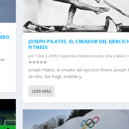
A
DERO
JOSEPH PILATES, EL CREADOR DEL EJERCIC
FITNESS
por
|
Ene 3, 2018
|
Deportes
,
Estados Unidos
,
Vida y Salud
|
ran
Joseph Pilates, el creador del ejercicio fitness Joseph 
de niño, fue frágil, endeble y...
LEER MÁS