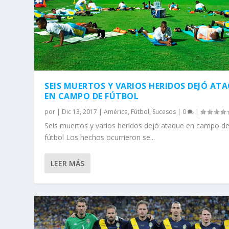
SEIS MUERTOS Y VARIOS HERIDOS DEJÓ AT
EN CAMPO DE FÚTBOL
por
|
Dic 13, 2017
|
América
,
Fútbol
,
Sucesos
|
0
|
Seis muertos y varios heridos dejó ataque en campo d
fútbol Los hechos ocurrieron se...
LEER MÁS