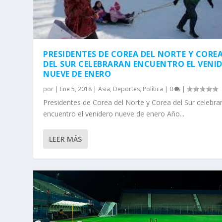
PRESIDENTES DE COREA DEL NORTE Y CORE
DEL SUR CELEBRARAN ENCUENTRO EL VENI
NUEVE DE ENERO
por
|
Ene 5, 2018
|
Asia
,
Deportes
,
Política
|
0
|
Presidentes de Corea del Norte y Corea del Sur celebra
encuentro el venidero nueve de enero Año...
LEER MÁS