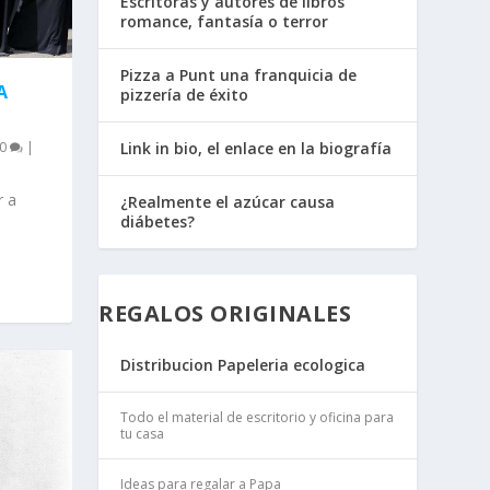
Escritoras y autores de libros
romance, fantasía o terror
Pizza a Punt una franquicia de
A
pizzería de éxito
0
|
Link in bio, el enlace en la biografía
r a
¿Realmente el azúcar causa
diábetes?
REGALOS ORIGINALES
Distribucion Papeleria ecologica
Todo el material de escritorio y oficina para
tu casa
Ideas para regalar a Papa