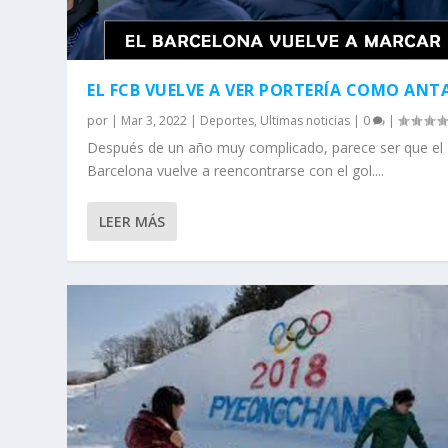
EL FCB VUELVE A VER PORTERÍA COMO AN
por
|
Mar 3, 2022
|
Deportes
,
Ultimas noticias
|
0
|
Después de un año muy complicado, parece ser que el
Barcelona vuelve a reencontrarse con el gol....
LEER MÁS