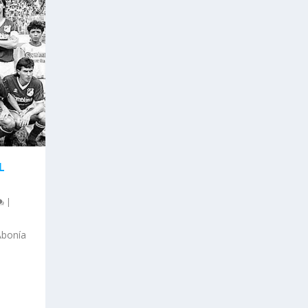
L
|
Abonía