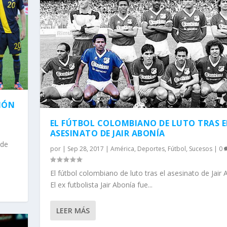
IÓN
EL FÚTBOL COLOMBIANO DE LUTO TRAS E
ASESINATO DE JAIR ABONÍA
 de
por
|
Sep 28, 2017
|
América
,
Deportes
,
Fútbol
,
Sucesos
|
0
El fútbol colombiano de luto tras el asesinato de Jair 
El ex futbolista Jair Abonía fue...
LEER MÁS