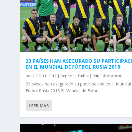
23 PAÍSES HAN ASEGURADO SU PARTICIPAC
EN EL MUNDIAL DE FÚTBOL RUSIA 2018
por
|
Oct 11, 2017
|
Deportes
,
Fútbol
|
0
|
23 países han asegurado su participación en el Mundial
Fútbol Rusia 2018 El Mundial de Fútbol...
LEER MÁS