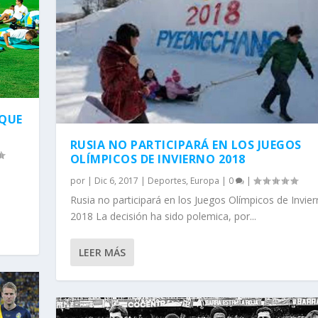
AQUE
RUSIA NO PARTICIPARÁ EN LOS JUEGOS
OLÍMPICOS DE INVIERNO 2018
e
por
|
Dic 6, 2017
|
Deportes
,
Europa
|
0
|
Rusia no participará en los Juegos Olímpicos de Invie
2018 La decisión ha sido polemica, por...
LEER MÁS