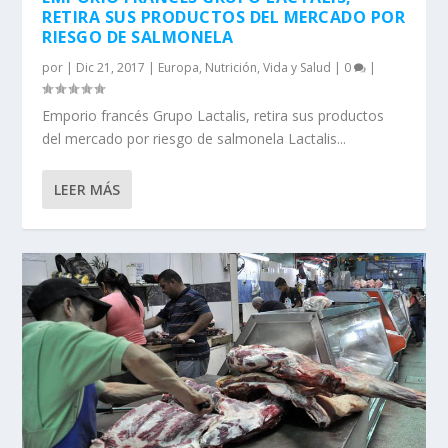
RETIRA SUS PRODUCTOS DEL MERCADO POR
RIESGO DE SALMONELA
por
|
Dic 21, 2017
|
Europa
,
Nutrición
,
Vida y Salud
|
0
|
Emporio francés Grupo Lactalis, retira sus productos
del mercado por riesgo de salmonela Lactalis...
LEER MÁS