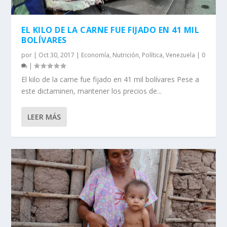
EL KILO DE LA CARNE FUE FIJADO EN 41 MIL
BOLÍVARES
por
|
Oct 30, 2017
|
Economía
,
Nutrición
,
Política
,
Venezuela
|
0
|
El kilo de la carne fue fijado en 41 mil bolívares Pese a
este dictaminen, mantener los precios de...
LEER MÁS