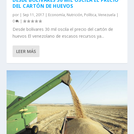
DESDE BOLÍVARES 30 MIL OSCILA EL PRECIO
DEL CARTÓN DE HUEVOS
por
|
Sep 11, 2017
|
Economía
,
Nutrición
,
Política
,
Venezuela
|
0
|
Desde bolívares 30 mil oscila el precio del cartón de
huevos El venezolano de escasos recursos ya...
LEER MÁS