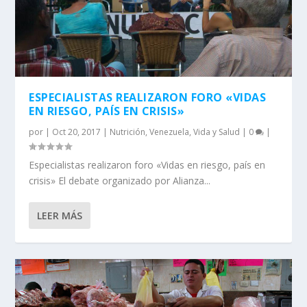
ESPECIALISTAS REALIZARON FORO «VIDAS
EN RIESGO, PAÍS EN CRISIS»
por
|
Oct 20, 2017
|
Nutrición
,
Venezuela
,
Vida y Salud
|
0
|
Especialistas realizaron foro «Vidas en riesgo, país en
crisis» El debate organizado por Alianza...
LEER MÁS