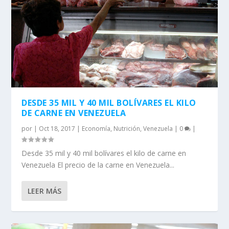
DESDE 35 MIL Y 40 MIL BOLÍVARES EL KILO
DE CARNE EN VENEZUELA
por
|
Oct 18, 2017
|
Economía
,
Nutrición
,
Venezuela
|
0
|
Desde 35 mil y 40 mil bolívares el kilo de carne en
Venezuela El precio de la carne en Venezuela...
LEER MÁS