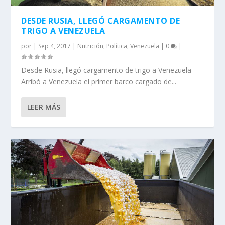
DESDE RUSIA, LLEGÓ CARGAMENTO DE
TRIGO A VENEZUELA
por
|
Sep 4, 2017
|
Nutrición
,
Política
,
Venezuela
|
0
|
Desde Rusia, llegó cargamento de trigo a Venezuela
Arribó a Venezuela el primer barco cargado de...
LEER MÁS