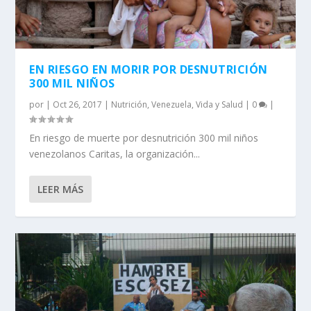
EN RIESGO EN MORIR POR DESNUTRICIÓN
300 MIL NIÑOS
por
|
Oct 26, 2017
|
Nutrición
,
Venezuela
,
Vida y Salud
|
0
|
En riesgo de muerte por desnutrición 300 mil niños
venezolanos Caritas, la organización...
LEER MÁS