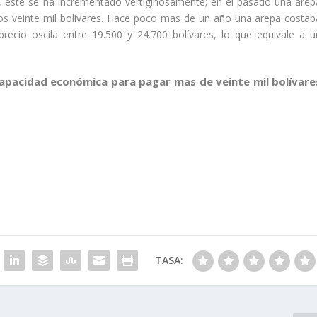
, este se ha incrementado vertiginosamente; en el pasado una arep
los veinte mil bolívares. Hace poco mas de un año una arepa costab
precio oscila entre 19.500 y 24.700 bolívares, lo que equivale a u
capacidad económica para pagar mas de veinte mil bolívare
TASA: