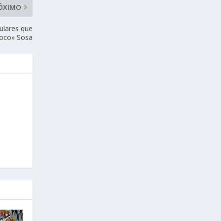
ÓXIMO
gulares que
oco» Sosa