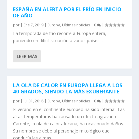
ESPAÑA EN ALERTA POR EL FRÍO EN INICIO
DE AÑO
por
|
Ene 7, 2019
|
Europa
,
Ultimas noticias
|
0
|
La temporada de frío recorre a Europa entera,
poniendo en difícil situación a varios países....
LEER MÁS
LA OLA DE CALOR EN EUROPA LLEGA A LOS
40 GRADOS, SIENDO LA MÁS EXUBERANTE
por
|
Jul 31, 2018
|
Europa
,
Ultimas noticias
|
0
|
El verano en el continente europeo ha sido infernal. Las
altas temperaturas ha causado un efecto agravante.
Caronte, la ola de calor africana, ha ocasionado daños.
Su nombre se debe al personaje mitológico que
conducía las almas...