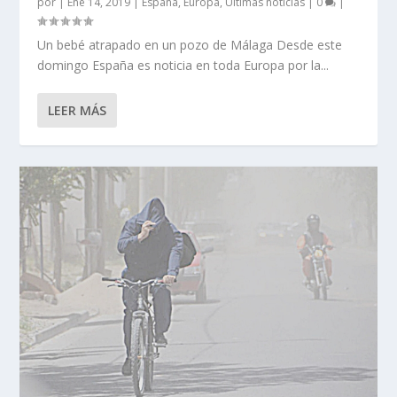
por
|
Ene 14, 2019
|
España
,
Europa
,
Ultimas noticias
|
0
|
Un bebé atrapado en un pozo de Málaga Desde este
domingo España es noticia en toda Europa por la...
LEER MÁS