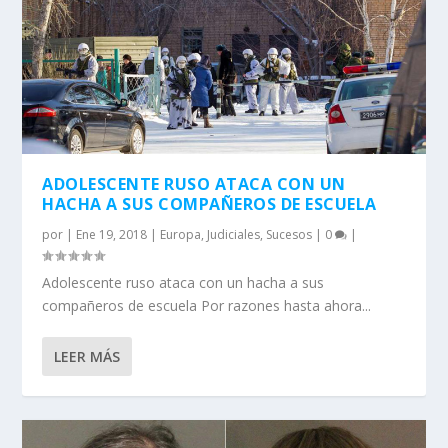
ADOLESCENTE RUSO ATACA CON UN
HACHA A SUS COMPAÑEROS DE ESCUELA
por
|
Ene 19, 2018
|
Europa
,
Judiciales
,
Sucesos
|
0
|
Adolescente ruso ataca con un hacha a sus
compañeros de escuela Por razones hasta ahora...
LEER MÁS