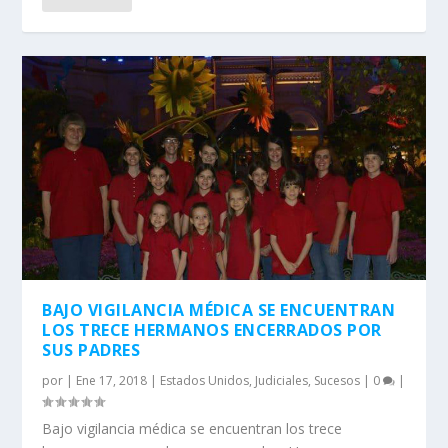
BAJO VIGILANCIA MÉDICA SE ENCUENTRAN
LOS TRECE HERMANOS ENCERRADOS POR
SUS PADRES
por
|
Ene 17, 2018
|
Estados Unidos
,
Judiciales
,
Sucesos
|
0
|
Bajo vigilancia médica se encuentran los trece