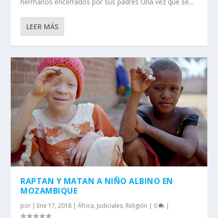
hermanos encerrados por sus padres Una vez que se...
LEER MÁS
RAPTAN Y MATAN A NIÑO ALBINO EN
MOZAMBIQUE
por
|
Ene 17, 2018
|
África
,
Judiciales
,
Religión
|
0
|