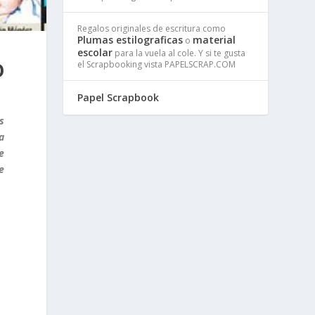
Regalos originales de escritura como
Plumas estilograficas
material
o
escolar
para la vuela al cole. Y si te gusta
O
el Scrapbooking vista PAPELSCRAP.COM
Papel Scrapbook
s
a
e
e