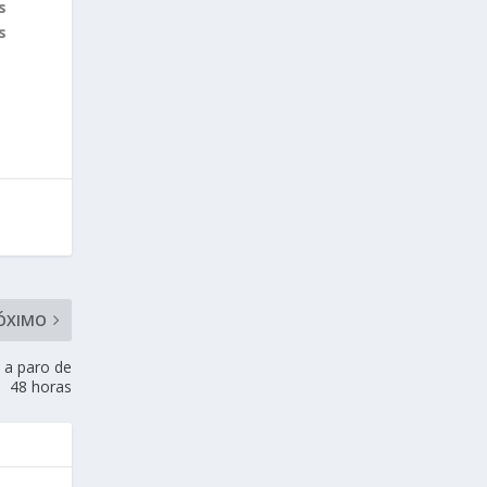
s
s
ÓXIMO
 a paro de
48 horas