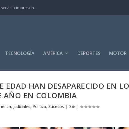
ervicio imprescin...
TECNOLOGÍA
AMÉRICA
DEPORTES
MOTOR
E EDAD HAN DESAPARECIDO EN L
E AÑO EN COLOMBIA
mérica
,
Judiciales
,
Política
,
Sucesos
|
0
|