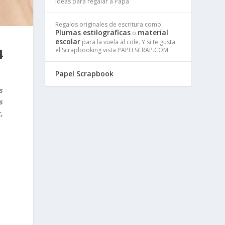
Ideas para regalar a Papa
Regalos originales de escritura como
Plumas estilograficas
material
o
escolar
para la vuela al cole. Y si te gusta
4
el Scrapbooking vista PAPELSCRAP.COM
Papel Scrapbook
s
s
,