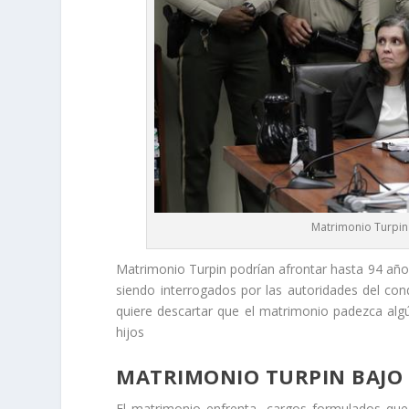
Matrimonio Turpin 
Matrimonio Turpin podrían afrontar hasta 94 años
siendo interrogados por las autoridades del cond
quiere descartar que el matrimonio padezca algú
hijos
MATRIMONIO TURPIN BAJO 
El matrimonio enfrenta cargos formulados que 