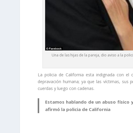
Una de las hijas de la pareja, dio aviso a la pol
La policia de California esta indignada con e
depravación humana; ya que las víctimas, sus 
cuerdas y luego con cadenas.
Estamos hablando de un abuso físico 
afirmó la policia de California