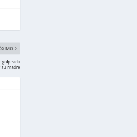
ÓXIMO
r golpeada
r su madre