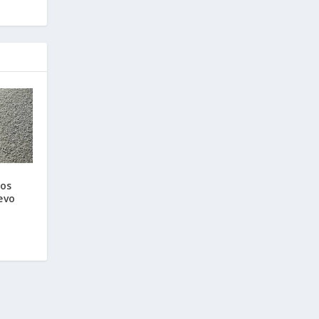
ños
evo