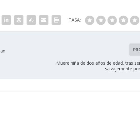
TASA:
PR
ian
Muere niña de dos años de edad, tras se
salvajemente po