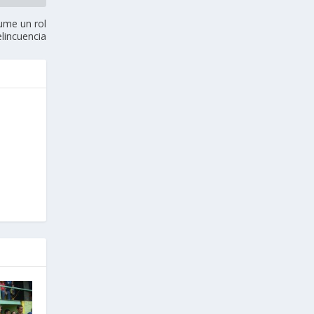
sume un rol
elincuencia