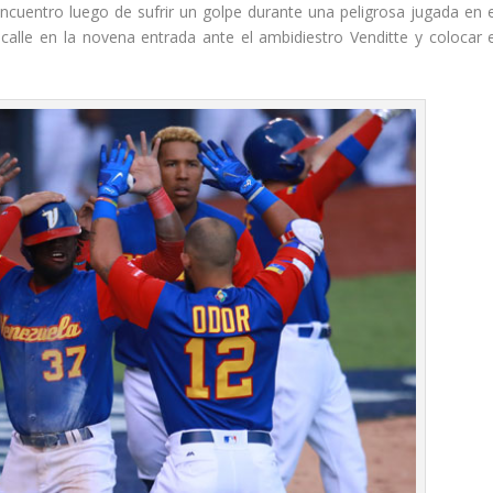
encuentro luego de sufrir un golpe durante una peligrosa jugada en e
calle en la novena entrada ante el ambidiestro Venditte y colocar e