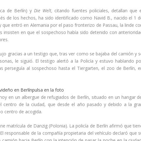
ica de Berlín) y
Die Welt,
citando fuentes policiales, detallan que e
s de los hechos, ha sido identificado como Navid B., nacido el 1 d
y que entró en Alemania por el paso fronterizo de Passau, la linde co
s insisten en que el sospechoso había sido detenido con anteriorida
res.
jo gracias a un testigo que, tras ver como se bajaba del camión y s
onas, le siguió. El testigo alertó a la Policía y estuvo hablando po
s perseguía al sospechoso hasta el Tiergarten, el zoo de Berlín, e
pulsa en la foto
hoy en un albergue de refugiados de Berlín, situado en un hangar de
l centro de la ciudad, que desde el año pasado y debido a la gra
mo centro de acogida.
ne matrícula de Danzig (Polonia). La policía de Berlín afirmó que tien
l responsable de la compañía propietaria del vehículo declaró que s
amión hacia Berlín con la intención de pasar la noche en la ciudad