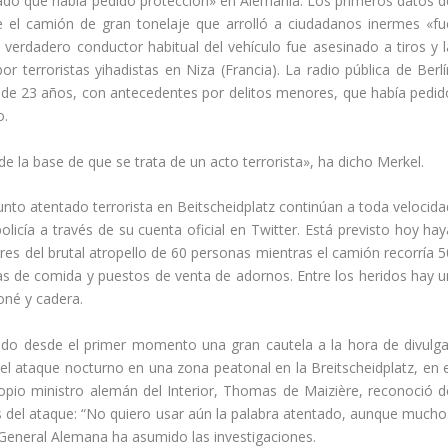
iado que había pedido protección» en Alemania. Los primeros datos d
e el camión de gran tonelaje que arrolló a ciudadanos inermes «fu
 verdadero conductor habitual del vehículo fue asesinado a tiros y l
or terroristas yihadistas en Niza (Francia). La radio pública de Berlí
í de 23 años, con antecedentes por delitos menores, que había pedid
o.
 la base de que se trata de un acto terrorista», ha dicho Merkel.
sunto atentado terrorista en Beitscheidplatz continúan a toda velocida
licía a través de su cuenta oficial en Twitter. Está previsto hoy hay
es del brutal atropello de 60 personas mientras el camión recorría 5
etas de comida y puestos de venta de adornos. Entre los heridos hay u
roné y cadera.
do desde el primer momento una gran cautela a la hora de divulga
 del ataque nocturno en una zona peatonal en la Breitscheidplatz, en e
ropio ministro alemán del Interior, Thomas de Maizière, reconoció d
es del ataque: “No quiero usar aún la palabra atentado, aunque mucho
 General Alemana ha asumido las investigaciones.