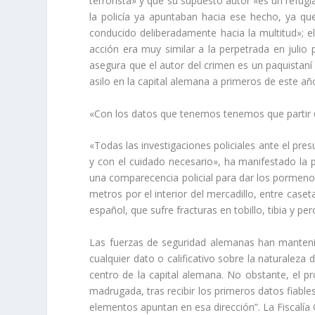
terrorista» y que su supuesto autor «es un refug
la policía ya apuntaban hacia ese hecho, ya qu
conducido deliberadamente hacia la multitud»; el
acción era muy similar a la perpetrada en julio p
asegura que el autor del crimen es un paquistan
asilo en la capital alemana a primeros de este añ
«Con los datos que tenemos tenemos que partir de
«Todas las investigaciones policiales ante el pre
y con el cuidado necesario», ha manifestado la po
una comparecencia policial para dar los pormenor
metros por el interior del mercadillo, entre cas
español, que sufre fracturas en tobillo, tibia y pe
Las fuerzas de seguridad alemanas han manteni
cualquier dato o calificativo sobre la naturaleza
centro de la capital alemana. No obstante, el p
madrugada, tras recibir los primeros datos fiabl
elementos apuntan en esa dirección”. La Fiscalía