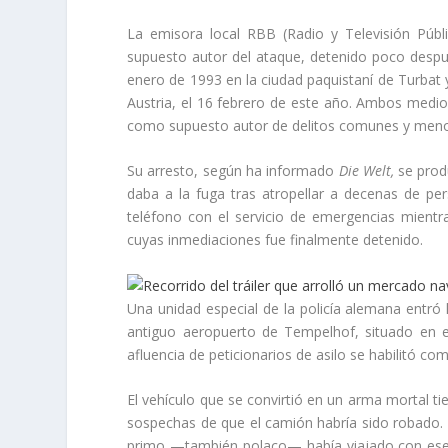
La emisora local RBB (Radio y Televisión Públ
supuesto autor del ataque, detenido poco despué
enero de 1993 en la ciudad paquistaní de Turbat 
Austria, el 16 febrero de este año. Ambos medio
como supuesto autor de delitos comunes y meno
Su arresto, según ha informado
Die Welt,
se produ
daba a la fuga tras atropellar a decenas de pers
teléfono con el servicio de emergencias mientra
cuyas inmediaciones fue finalmente detenido.
Una unidad especial de la policía alemana entró 
antiguo aeropuerto de Tempelhof, situado en e
afluencia de peticionarios de asilo se habilitó co
El vehículo que se convirtió en un arma mortal tie
sospechas de que el camión habría sido robado. E
primo —también polaco— había viajado con ese c