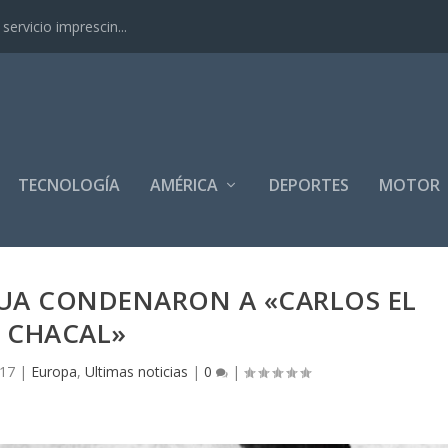
ervicio imprescin...
TECNOLOGÍA
AMÉRICA
DEPORTES
MOTOR
UA CONDENARON A «CARLOS EL
CHACAL»
017
|
Europa
,
Ultimas noticias
|
0
|