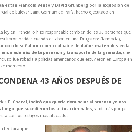
pa están François Benzo y David Grunberg por la explosión de
cial de bulevar Saint Germain de París, hecho ejecutado en
La ley en Francia lo hizo responsable también de las 30 personas que
resultaron heridas cuando estaban en una Drugstore (farmacia),
también l
o señalaron como culpable de daños materiales en la
tienda además de la posesión y transporte de la granada,
que
incluso fue robada a policías americanos que estuvieron en Europa e
ese momento.
CONDENA 43 AÑOS DESPUÉS DE
arlos
El Chacal, indicó que quería denunciar el proceso ya era
 luego que sucedieron los actos criminales,
y además porque
ista con los testigos más afectados.
a lectura que