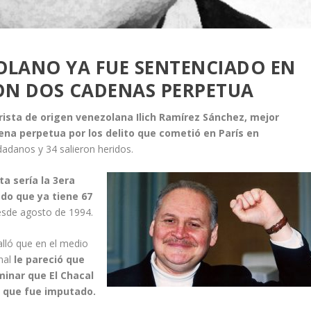
OLANO YA FUE SENTENCIADO EN
N DOS CADENAS PERPETUA
orista de origen venezolana Ilich Ramírez Sánchez, mejor
ena perpetua por los delito que cometió en París en
adanos y 34 salieron heridos.
ta sería la 3era
do que ya tiene 67
esde agosto de 1994.
talló que en el medio
nal
le pareció que
minar que El Chacal
os que fue imputado.