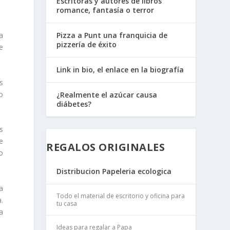
Escritoras y autores de libros
romance, fantasía o terror
a
Pizza a Punt una franquicia de
pizzería de éxito
e
Link in bio, el enlace en la biografía
s
o
¿Realmente el azúcar causa
diábetes?
s
e
REGALOS ORIGINALES
o
Distribucion Papeleria ecologica
a
Todo el material de escritorio y oficina para
.
tu casa
la
Ideas para regalar a Papa