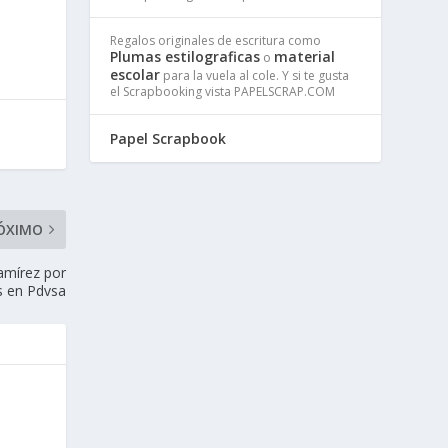
Regalos originales de escritura como
Plumas estilograficas
material
o
escolar
para la vuela al cole. Y si te gusta
el Scrapbooking vista PAPELSCRAP.COM
Papel Scrapbook
ÓXIMO
amírez por
as en Pdvsa