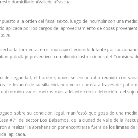
uesto a la orden del fiscal sexto, luego de incumplir con una medid
a sido aplicada por los cargos de aprovechamiento de cosas provenient
00520.
l sector la tormenta, en el municipio Leonardo Infante por funcionario
izaban patrullaje preventivo cumpliendo instrucciones del Comisionad
po de seguridad, el hombre, quien se encontraba reunido con varia
s se levantó de su silla iniciando veloz carrera a través del patio d
 cual termino varios metros más adelante con la detención del sujet
rrogado sobre su condición legal, manifestó que goza de una medid
, Casa #71 del sector Los Balsamos, de la ciudad de Valle de la Pascua
ron a realizar la aprehensión por encontrarse fuera de los límites de 
ida aplicada.