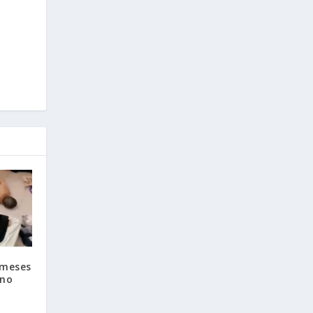
 meses
ino