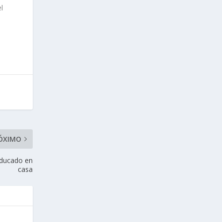
l
ÓXIMO
 educado en
casa