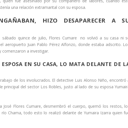
gía, quien fue asesinado por su compañero de labores, cuando est
enía una relación extramarital con su esposa.
NGAÑABAN, HIZO DESAPARECER A S
sábado quince de julio, Flores Cumare no volvió a su casa ni s
n el aeropuerto Juan Pablo Pérez Alfonzo, donde estaba adscrito. Lo
 comenzaron a investigar.
 ESPOSA EN SU CASA, LO MATA DELANTE DE L
bajo de los involucrados. El detective Luis Alonso Niño, encontró 
lle principal del sector Los Robles, justo al lado de su esposa Yumair
a a José Flores Cumare, desmembró el cuerpo, quemó los restos, lo
l río Chama, todo esto lo realizó delante de Yumaira Izarra quien fu