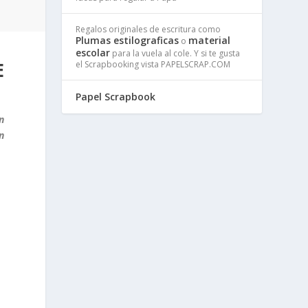
Regalos originales de escritura como
Plumas estilograficas
material
o
escolar
para la vuela al cole. Y si te gusta
E
el Scrapbooking vista PAPELSCRAP.COM
Papel Scrapbook
n
n