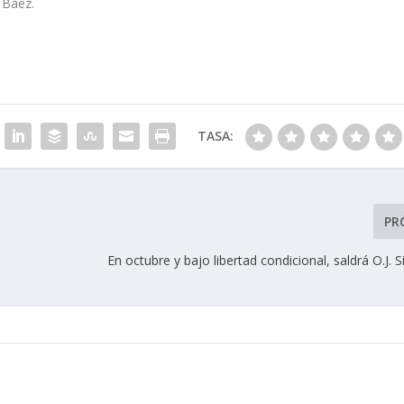
r Báez.
TASA:
PR
En octubre y bajo libertad condicional, saldrá O.J.