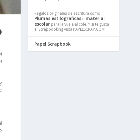
Regalos originales de escritura como
Plumas estilograficas
material
o
escolar
para la vuela al cole. Y si te gusta
O
el Scrapbooking vista PAPELSCRAP.COM
Papel Scrapbook
l
l
y
e
l
o