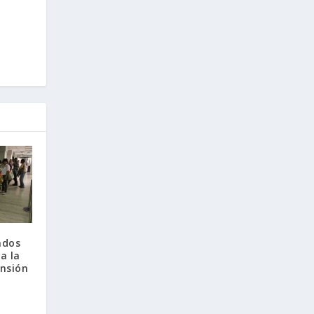
ados
a la
ensión