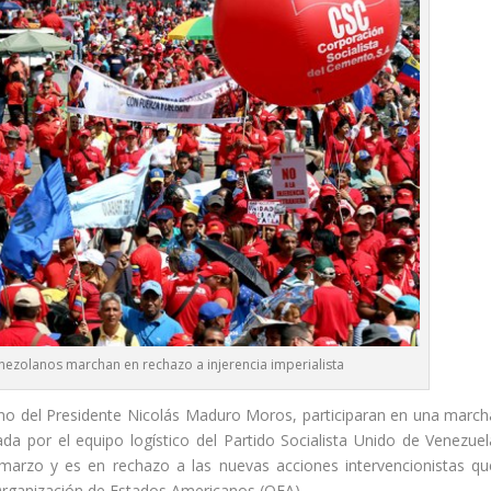
nezolanos marchan en rechazo a injerencia imperialista
no del Presidente Nicolás Maduro Moros, participaran en una march
a por el equipo logístico del Partido Socialista Unido de Venezuel
marzo y es en rechazo a las nuevas acciones intervencionistas qu
 Organización de Estados Americanos (OEA).