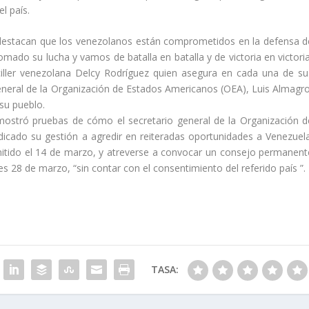
el país.
mo destacan que los venezolanos están comprometidos en la defensa d
omado su lucha y vamos de batalla en batalla y de victoria en victoria
ciller venezolana Delcy Rodríguez quien asegura en cada una de su
 general de la Organización de Estados Americanos (OEA), Luis Almagro
su pueblo.
 mostró pruebas de cómo el secretario general de la Organización d
icado su gestión a agredir en reiteradas oportunidades a Venezuela
itido el 14 de marzo, y atreverse a convocar un consejo permanent
s 28 de marzo, “sin contar con el consentimiento del referido país ”.
TASA: