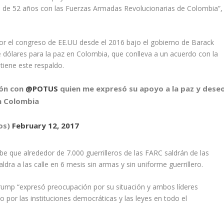
to de 52 años con las Fuerzas Armadas Revolucionarias de Colombia”,
r el congreso de EE.UU desde el 2016 bajo el gobierno de Barack
dólares para la paz en Colombia, que conlleva a un acuerdo con la
tiene este respaldo.
ión con
@POTUS
quien me expresó su apoyo a la paz y dese
n Colombia
os)
February 12, 2017
e que alrededor de 7.000 guerrilleros de las FARC saldrán de las
ldra a las calle en 6 mesis sin armas y sin uniforme guerrillero.
rump “expresó preocupación por su situación y ambos líderes
 por las instituciones democráticas y las leyes en todo el