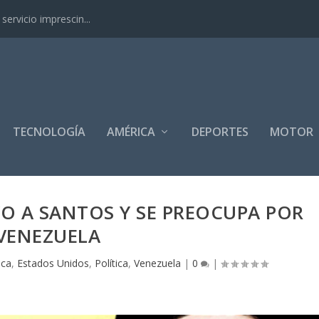
ervicio imprescin...
TECNOLOGÍA
AMÉRICA
DEPORTES
MOTOR
O A SANTOS Y SE PREOCUPA POR
VENEZUELA
ica
,
Estados Unidos
,
Política
,
Venezuela
|
0
|