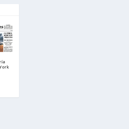
ría
York