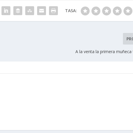
TASA:
PR
A la venta la primera muñeca 