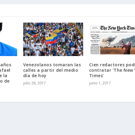
 años
Venezolanos tomaran las
Cien redactores pod
afael
calles a partir del medio
contratar ‘The New 
e la
día de hoy
Times’
o de
julio 28, 2017
junio 1, 2017
ess