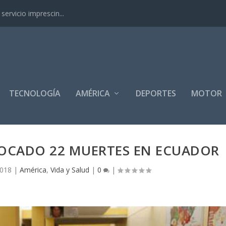
ervicio imprescin...
TECNOLOGÍA
AMÉRICA
DEPORTES
MOTOR
VOCADO 22 MUERTES EN ECUADOR
2018
|
América
,
Vida y Salud
|
0
|