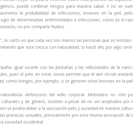
iénico, puede conllevar riesgos para nuestra salud. Y no se suel
umenta la probabilidad de infecciones, lesiones en la piel, pelo
ntagio de determinadas enfermedades e infecciones, como es el cas
ontacto, no por compartir fluidos.
”, lo cierto es que cada vez son menos las personas que se resisten 
mitiendo que este crezca con naturalidad. Si nació ahí, por algo será 
paña. Igual sucede con las pestañas y las vellosidades de la nariz 
 pubis, pues el pelo en estas zonas permite que el aire circule evitan
, como hongos, por ejemplo, o se generen otras lesiones en la piel
aturalistas defensores del vello corporal. Motivados no sólo po
culturales y de género, resisten a pesar de no ser aceptados por l
ón se podría deber a la asociación pelo y suciedad en nuestra cultura
n las prácticas sexuales, precisamente por esta misma asociación de l
ra sociedad occidental.