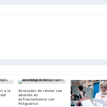
t a la
Atracador de celular cae
 del
abatido en
enfrentamiento con
Poliguárico