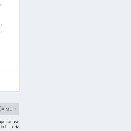
r
a
 o
ÓXIMO
Chapecoense
la historia