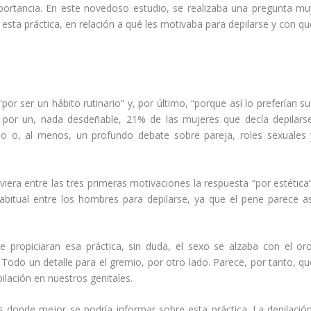
mportancia. En este novedoso estudio, se realizaba una pregunta mu
 esta práctica, en relación a qué les motivaba para depilarse y con qu
“por ser un hábito rutinario” y, por último, “porque así lo preferían s
n por un, nada desdeñable, 21% de las mujeres que decía depilarse
o o, al menos, un profundo debate sobre pareja, roles sexuales 
ra entre las tres primeras motivaciones la respuesta “por estética”
bitual entre los hombres para depilarse, ya que el pene parece as
e propiciaran esa práctica, sin duda, el sexo se alzaba con el oro
. Todo un detalle para el gremio, por otro lado. Parece, por tanto, qu
pilación en nuestros genitales.
s donde mejor se podría informar sobre esta práctica. La depilación