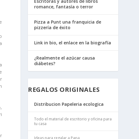
Escritoras y autores de libros
romance, fantasía o terror
e
Pizza a Punt una franquicia de
pizzería de éxito
co
Link in bio, el enlace en la biografía
a
¿Realmente el azúcar causa
diábetes?
a
e
r
n
REGALOS ORIGINALES
Distribucion Papeleria ecologica
,
ri
Todo el material de escritorio y oficina para
tu casa
r
Ideas para regalar a Papa