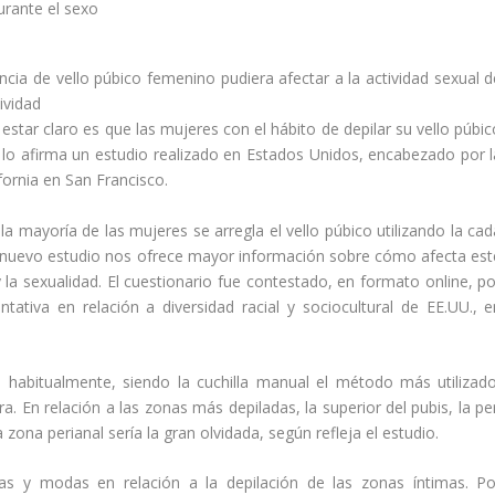
ia de vello púbico femenino pudiera afectar a la actividad sexual d
ividad
 estar claro es que las mujeres con el hábito de depilar su vello púbi
 lo afirma un estudio realizado en Estados Unidos, encabezado por l
ornia en San Francisco.
a mayoría de las mujeres se arregla el vello púbico utilizando la cad
te nuevo estudio nos ofrece mayor información sobre cómo afecta est
 la sexualidad. El cuestionario fue contestado, en formato online, po
ativa en relación a diversidad racial y sociocultural de EE.UU., e
ón habitualmente, siendo la cuchilla manual el método más utilizado
cera. En relación a las zonas más depiladas, la superior del pubis, la pe
 zona perianal sería la gran olvidada, según refleja el estudio.
as y modas en relación a la depilación de las zonas íntimas. Po