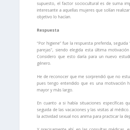
supuesto, el factor sociocultural es de suma i
interesante a aquellas mujeres que solían realizar
objetivo lo hacían.
Respuesta
“Por higiene” fue la respuesta preferida, seguida 
parejas”, siendo elegida esta última motivació
Considero que esto daría para un nuevo estudi
género.
He de reconocer que me sorprendió que no estuvie
pues tengo entendido que es una motivación ha
mayor y más largo.
En cuanto a si había situaciones específicas qu
seguida de las vacaciones y las visitas al médico
la actividad sexual nos anima para practicar la de
Y precisamente ahí, en las consultas médicas, e