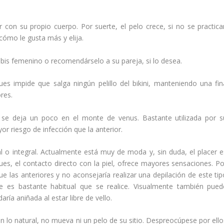
 con su propio cuerpo. Por suerte, el pelo crece, si no se practica
 cómo le gusta más y elija.
ubis femenino o recomendárselo a su pareja, si lo desea.
es impide que salga ningún pelillo del bikini, manteniendo una fin
ores.
 se deja un poco en el monte de venus. Bastante utilizada por s
 riesgo de infección que la anterior.
l o integral. Actualmente está muy de moda y, sin duda, el placer e
pues, el contacto directo con la piel, ofrece mayores sensaciones. Po
e las anteriores y no aconsejaría realizar una depilación de este tip
e es bastante habitual que se realice. Visualmente también pued
ía aniñada al estar libre de vello.
 en lo natural, no mueva ni un pelo de su sitio. Despreocúpese por ell