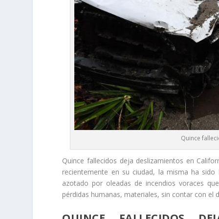
Quince fallec
Quince fallecidos deja deslizamientos en Califor
recientemente en su ciudad, la misma ha sido 
azotado por oleadas de incendios voraces qu
pérdidas humanas, materiales, sin contar con el 
QUINCE FALLECIDOS DE