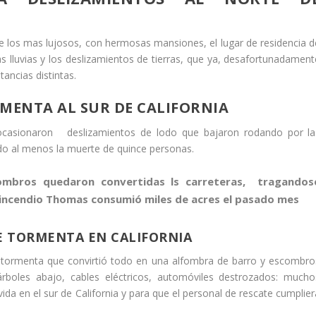
de los mas lujosos, con hermosas mansiones, el lugar de residencia d
as lluvias y los deslizamientos de tierras, que ya, desafortunadament
ancias distintas.
RMENTA AL SUR DE CALIFORNIA
s ocasionaron deslizamientos de lodo que bajaron rodando por la
do al menos la muerte de quince personas.
ombros quedaron convertidas ls carreteras, tragandos
 incendio Thomas consumió miles de acres el pasado mes
E TORMENTA EN CALIFORNIA
a tormenta que convirtió todo en una alfombra de barro y escombro
rboles abajo, cables eléctricos, automóviles destrozados: mucho
da en el sur de California y para que el personal de rescate cumplier