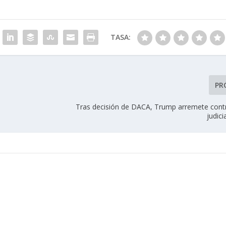
TASA:
PR
Tras decisión de DACA, Trump arremete cont
judic