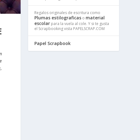
Regalos originales de escritura como
Plumas estilograficas
material
o
escolar
para la vuela al cole. Y si te gusta
E
el Scrapbooking vista PAPELSCRAP.COM
Papel Scrapbook
n
e
,