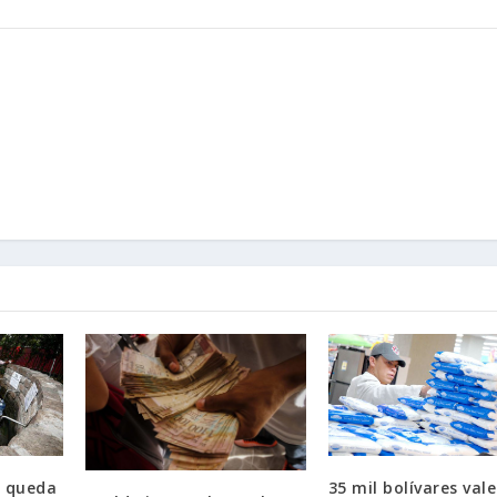
e queda
35 mil bolívares val