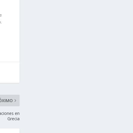
e
.
ÓXIMO
aciones en
Grecia