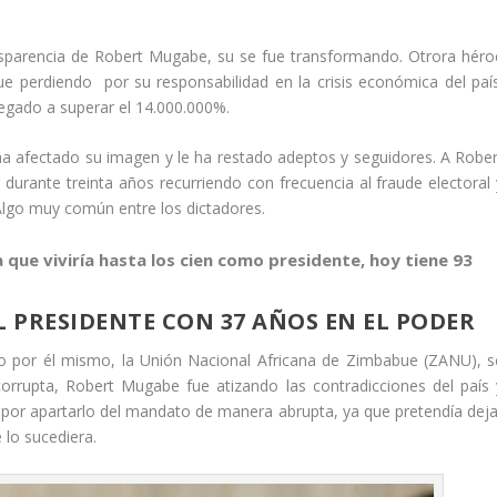
nsparencia de Robert Mugabe, su se fue transformando. Otrora héro
e perdiendo por su responsabilidad en la crisis económica del país
legado a superar el 14.000.000%.
a afectado su imagen y le ha restado adeptos y seguidores. A Rober
rante treinta años recurriendo con frecuencia al fraude electoral 
Algo muy común entre los dictadores.
que viviría hasta los cien como presidente, hoy tiene 93
 PRESIDENTE CON 37 AÑOS EN EL PODER
do por él mismo, la Unión Nacional Africana de Zimbabue (ZANU), s
corrupta, Robert Mugabe fue atizando las contradicciones del país 
 por apartarlo del mandato de manera abrupta, ya que pretendía deja
 lo sucediera.