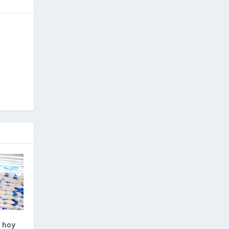
e hoy