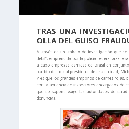
TRAS UNA INVESTIGAC
OLLA DEL GUISO FRAU
A través de un trabajo de investigación que s
débil”, emprendida por la policía federal brasile
a cabo empresas cárnicas de Brasil en conjunto
partido del actual presidente de esa entidad, Mic
Y es que los grandes emporios de carnes rojas, b
con la anuencia de inspectores encargados de cer
que se supone exige las autoridades de salud
denuncias.