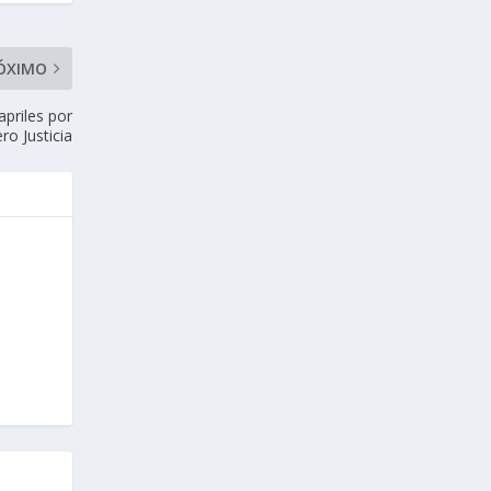
ÓXIMO
priles por
ro Justicia