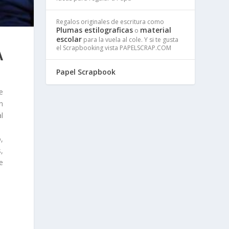
Regalos originales de escritura como
Plumas estilograficas
material
o
escolar
para la vuela al cole. Y si te gusta
el Scrapbooking vista PAPELSCRAP.COM
A
Papel Scrapbook
e
n
l
,
,
e