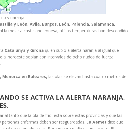
illo y naranja
astilla y León, Ávila, Burgos, León, Palencia, Salamanca,
al la meseta castellanoleonesa, allí las temperaturas han descendido
ara
Catalunya y Girona
quien subió a alerta naranja al igual que
te al noroeste soplan con intervalos de ocho nudos de fuerza,
.
, Menorca en Baleares,
las olas se elevan hasta cuatro metros de
ANDO SE ACTIVA LA ALERTA NARANJA.
ES.
al tanto que la ola de frío esta sobre estas provincias y que las
 y personas enfermas deben ser resguardadas.
La Aemet
dice que
 cual no se puede evitar. Porque para nadie es un secreto. El