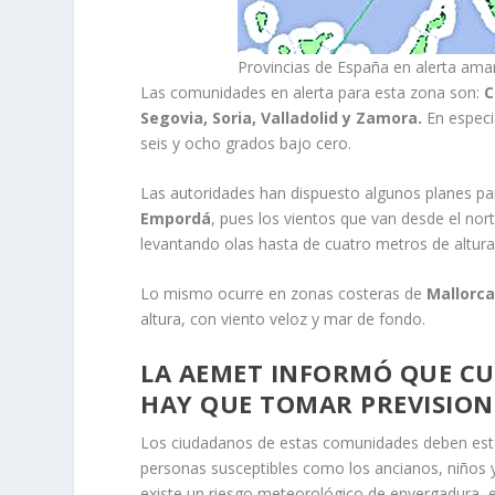
Provincias de España en alerta amar
Las comunidades en alerta para esta zona son:
C
Segovia, Soria, Valladolid y Zamora.
En especi
seis y ocho grados bajo cero.
Las autoridades han dispuesto algunos planes p
Empordá
, pues los vientos que van desde el nor
levantando olas hasta de cuatro metros de altura
Lo mismo ocurre en zonas costeras de
Mallorca
altura, con viento veloz y mar de fondo.
LA AEMET INFORMÓ QUE CU
HAY QUE TOMAR PREVISION
Los ciudadanos de estas comunidades deben estar 
personas susceptibles como los ancianos, niños
existe un riesgo meteorológico de envergadura, el