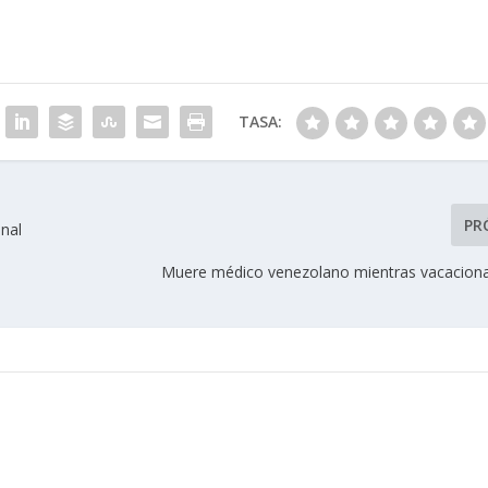
TASA:
PR
onal
Muere médico venezolano mientras vacacion