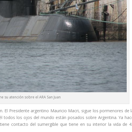
ne su atención sobre el ARA San Juan
. El Presidente argentino Mauricio Macri, sigue los pormenores de l
l todos los ojos del mundo están posados sobre Argentina. Ya hac
ene contacto del sumergible que tiene en su interior la vida de 4