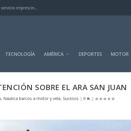
ervicio imprescin...
TECNOLOGÍA
AMÉRICA
DEPORTES
MOTOR
TENCIÓN SOBRE EL ARA SAN JUAN
a
,
Nautica barcos a motor y vela
,
Sucesos
|
0
|