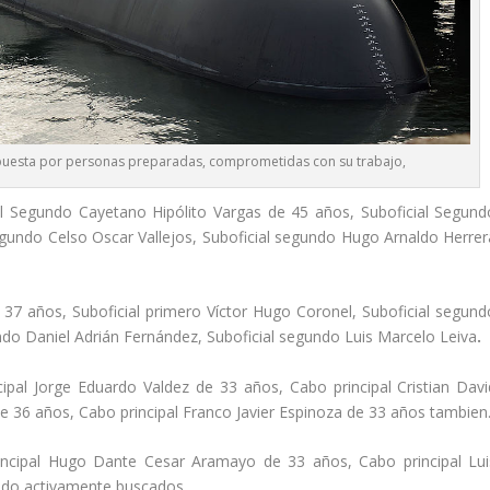
ompuesta por personas preparadas, comprometidas con su trabajo,
ial Segundo Cayetano Hipólito Vargas de 45 años, Suboficial Segund
gundo Celso Oscar Vallejos, Suboficial segundo Hugo Arnaldo Herrer
 37 años, Suboficial primero Víctor Hugo Coronel, Suboficial segund
undo Daniel Adrián Fernández, Suboficial segundo Luis Marcelo Leiva
.
cipal Jorge Eduardo Valdez de 33 años, Cabo principal Cristian Davi
 36 años, Cabo principal Franco Javier Espinoza de 33 años tambien
principal Hugo Dante Cesar Aramayo de 33 años, Cabo principal Lui
endo activamente buscados.