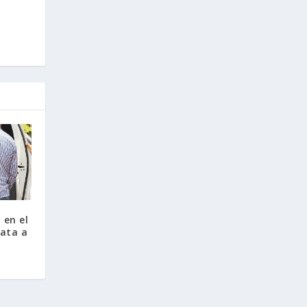
 en el
ata a