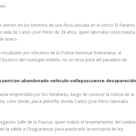
e viernes en los terrenos de una finca ubicada en el sector El Paramo
sin vida de Carlos José Pérez de 28 años, quien laboraba como taxista
de enero.
ocalizado por efectivos de la Policía Nacional Bolivariana, el
El Bostero del municipio infante, no se tenia pista del paradero de
ncuentran-abandonado-vehiculo-vallepascuense-desaparecido
ueda emprendida por los familiares, luego de conocer la noticia de la
sta, color Verde, placa JAR47M, donde Carlos José Pérez laboraba
legación Valle de la Pascua, quien realizó el levantamiento del cadáve
en la salida a Chaguaramas para practicarle la necropsia de ley.