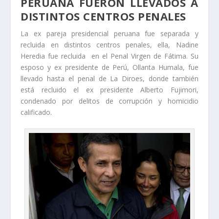
PERUANA FUERON LLEVADOS A
DISTINTOS CENTROS PENALES
La ex pareja presidencial peruana fue separada y
recluida en distintos centros penales, ella, Nadine
Heredia fue recluida en el Penal Virgen de Fátima. Su
esposo y ex presidente de Perú, Ollanta Humala, fue
llevado hasta el penal de La Diroes, donde también
está recluido el ex presidente Alberto Fujimori,
condenado por delitos de corrupción y homicidio
calificado.