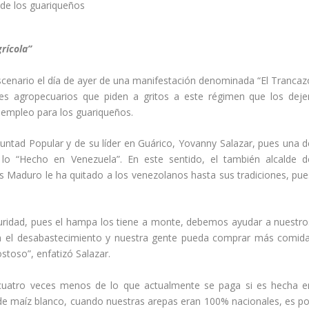
rícola”
escenario el día de ayer de una manifestación denominada “El Trancaz
res agropecuarios que piden a gritos a este régimen que los deje
e empleo para los guariqueños.
oluntad Popular y de su líder en Guárico, Yovanny Salazar, pues una d
 lo “Hecho en Venezuela”. En este sentido, el también alcalde d
 Maduro le ha quitado a los venezolanos hasta sus tradiciones, pue
eguridad, pues el hampa los tiene a monte, debemos ayudar a nuestro
n el desabastecimiento y nuestra gente pueda comprar más comida
toso”, enfatizó Salazar.
 cuatro veces menos de lo que actualmente se paga si es hecha e
de maíz blanco, cuando nuestras arepas eran 100% nacionales, es po