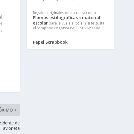
Regalos originales de escritura como
l
Plumas estilograficas
material
o
escolar
para la vuela al cole. Y si te gusta
l
el Scrapbooking vista PAPELSCRAP.COM
a
Papel Scrapbook
ÓXIMO
ccidente de
avioneta