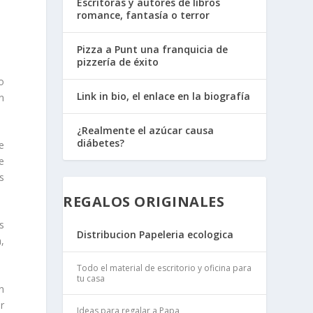
Escritoras y autores de libros
romance, fantasía o terror
Pizza a Punt una franquicia de
pizzería de éxito
o
Link in bio, el enlace en la biografía
n
¿Realmente el azúcar causa
diábetes?
e
e
s
REGALOS ORIGINALES
s
Distribucion Papeleria ecologica
,
Todo el material de escritorio y oficina para
tu casa
n
r
Ideas para regalar a Papa