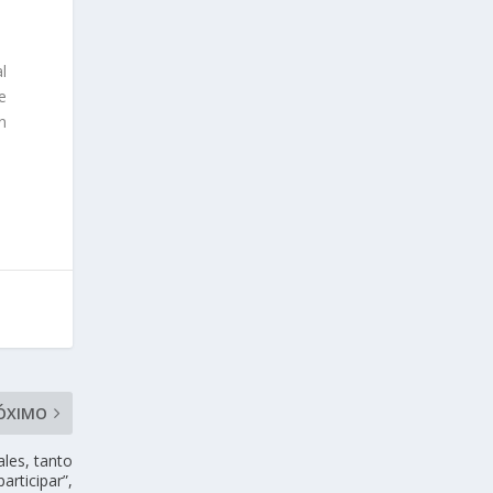
l
e
n
ÓXIMO
ales, tanto
rticipar”,