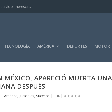
ervicio imprescin...
TECNOLOGÍA
AMÉRICA
DEPORTES
MOTOR
N MÉXICO, APARECIÓ MUERTA UN
MANA DESPUÉS
7
|
América
,
Judiciales
,
Sucesos
|
0
|