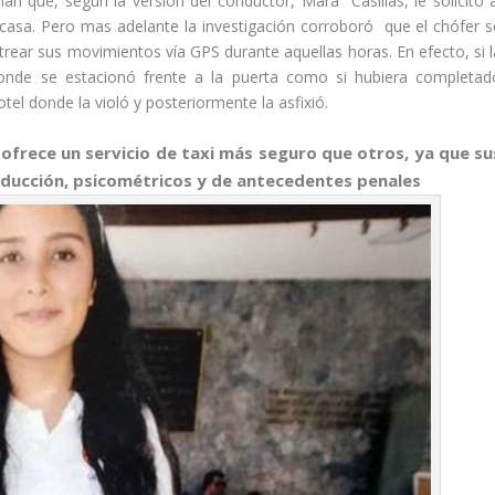
an que, según la versión del conductor, Mara Casillas, le solicitó a
 casa. Pero mas adelante la investigación corroboró que el chófer s
trear sus movimientos vía GPS durante aquellas horas. En efecto, si l
, donde se estacionó frente a la puerta como si hubiera completad
tel donde la violó y posteriormente la asfixió.
ofrece un servicio de taxi más seguro que otros, ya que su
ducción, psicométricos y de antecedentes penales