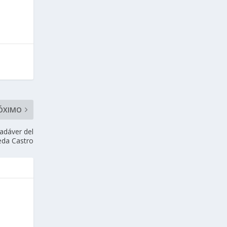
ÓXIMO
cadáver del
eda Castro