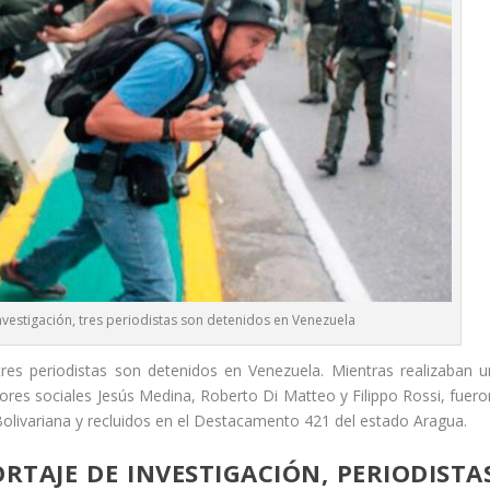
nvestigación, tres periodistas son detenidos en Venezuela
tres periodistas son detenidos en Venezuela. Mientras realizaban u
dores sociales Jesús Medina, Roberto Di Matteo y Filippo Rossi, fuero
olivariana y recluidos en el Destacamento 421 del estado Aragua.
TAJE DE INVESTIGACIÓN, PERIODISTA