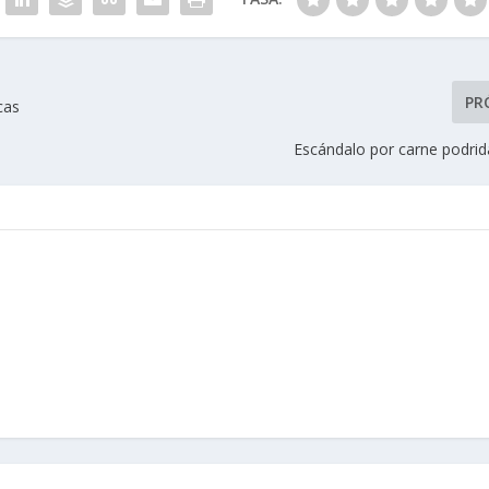
PR
cas
Escándalo por carne podrid