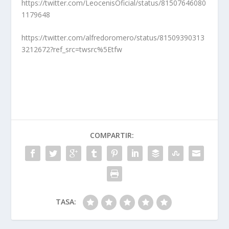
https://twitter.com/LeocenisOficial/status/81507646080
1179648
https://twitter.com/alfredoromero/status/81509390313
3212672?ref_src=twsrc%5Etfw
COMPARTIR:
TASA: