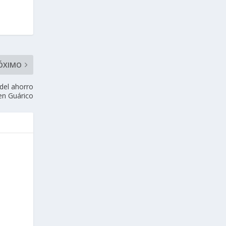
ÓXIMO
 del ahorro
en Guárico