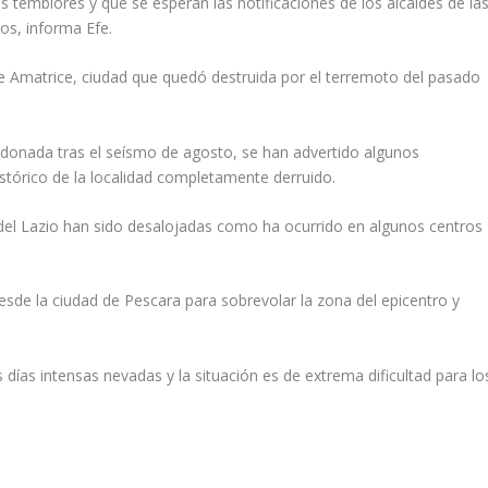
 temblores y que se esperan las notificaciones de los alcaldes de la
os, informa Efe.
 Amatrice, ciudad que quedó destruida por el terremoto del pasado
donada tras el seísmo de agosto, se han advertido algunos
istórico de la localidad completamente derruido.
y del Lazio han sido desalojadas como ha ocurrido en algunos centros
de la ciudad de Pescara para sobrevolar la zona del epicentro y
 días intensas nevadas y la situación es de extrema dificultad para lo