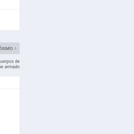
ÓXIMO
cuerpos de
que armado