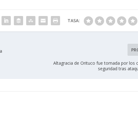
TASA:
PR
ia
Altagracia de Orituco fue tomada por los 
seguridad tras ata