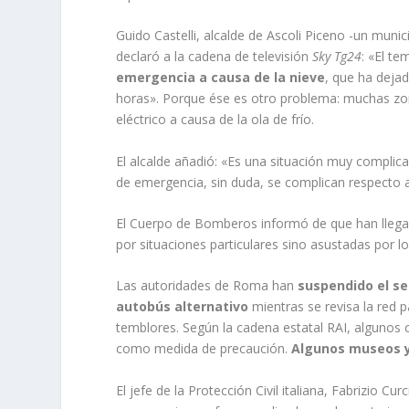
Guido Castelli, alcalde de Ascoli Piceno -un munic
declaró a la cadena de televisión
Sky Tg24
: «El t
emergencia a causa de la nieve
, que ha dejad
horas». Porque ése es otro problema: muchas zon
eléctrico a causa de la ola de frío.
El alcalde añadió: «Es una situación muy compli
de emergencia, sin duda, se complican respecto a
El Cuerpo de Bomberos informó de que han llega
por situaciones particulares sino asustadas por l
Las autoridades de Roma han
suspendido el se
autobús alternativo
mientras se revisa la red
temblores. Según la cadena estatal RAI, algunos c
como medida de precaución.
Algunos museos y
El jefe de la Protección Civil italiana, Fabrizio C