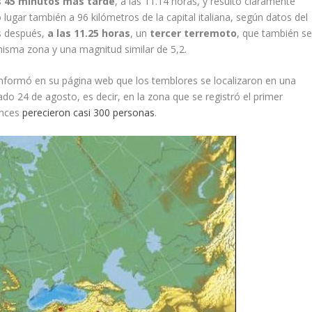
s 45 minutos más tarde
, a las 11.14 horas, y resultó claramente
 lugar también a 96 kilómetros de la capital italiana, según datos del
s después,
a las 11.25 horas
, un
tercer terremoto
, que también s
misma zona y una magnitud similar de 5,2.
 informó en su página web que los temblores se localizaron en una
sado 24 de agosto, es decir, en la zona que se registró el primer
onces
perecieron casi 300 personas
.