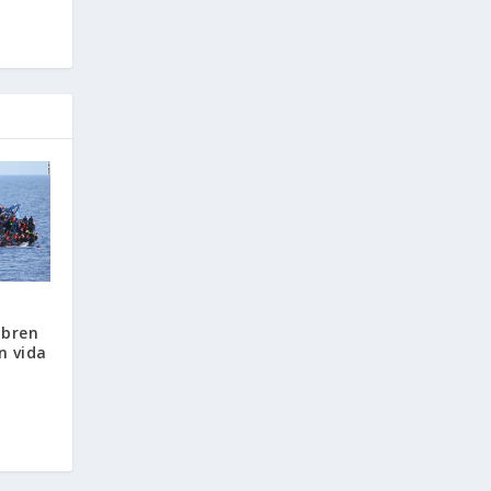
ubren
n vida