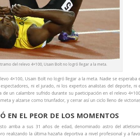
tramo del relevo 4×100, Usain Bolt no logró llegar a la meta.
levo 4×100, Usain Bolt no logró llegar a la meta. Nadie se esperaba e
 espectadores, ni el jurado, ni los expertos analistas del deporte, ni 
 de un calambre sufrido durante su paeticipación en el relevo 4×100
la meta y alzarse como triunfador, y cerrar así un ciclo lleno de victoria
Ó EN EL PEOR DE LOS MOMENTOS
osto arriba a sus 31 años de edad, denominado astro del atletism
o realizando la última hazaña deportiva a nivel profesional y a favo