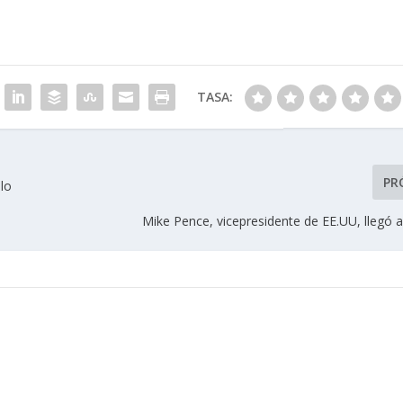
TASA:
PR
lo
Mike Pence, vicepresidente de EE.UU, llegó 