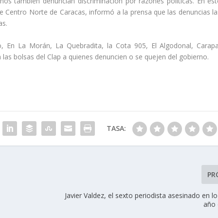
os también denuncian discriminación por razones políticas. En est
nte Centro Norte de Caracas, informó a la prensa que las denuncias la
as.
, En La Morán, La Quebradita, la Cota 905, El Algodonal, Carapa
 las bolsas del Clap a quienes denuncien o se quejen del gobierno.
TASA:
PR
Javier Valdez, el sexto periodista asesinado en l
año 