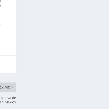
e
s
,
ÓXIMO
o que va de
en México