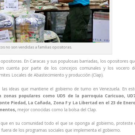
os no son vendidas a familias opositoras.
opositoras. En Caracas y sus populosas barriadas, los opositores qu
n cuenta por parte de los concejos comunales y los vocero d
omites Locales de Abastecimiento y producción (Clap).
 a las ideas que mantiene el gobierno de turno en Venezuela. En est
en zonas populares como UD5 de la parroquia Caricuao, UD7
te Piedad, La Cañada, Zona F y La Libertad en el 23 de Enero
imentos,
mejor conocidas como la bolsa del Clap.
icó que en su comunidad todo el que se oponga al gobierno, proteste 
a, fuera de los programas sociales que implementa el gobierno.