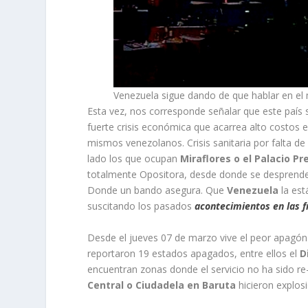
Venezuela sigue dando de que hablar en e
Esta vez, nos corresponde señalar que este país 
fuerte crisis económica que acarrea alto costos e
mismos venezolanos. Crisis sanitaria por falta de m
lado los que ocupan
Miraflores o el Palacio Pr
totalmente Opositora, desde donde se desprende
Donde un bando asegura. Que
Venezuela
la est
suscitando los pasados
acontecimientos en las f
Desde el jueves 07 de marzo vive el peor apagón 
reportaron 19 estados apagados, entre ellos el
D
encuentran zonas donde el servicio no ha sido re-
Central o Ciudadela en Baruta
hicieron explosi