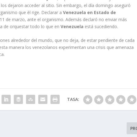
os dejaron acceder al sitio. Sin embargo, el día domingo aseguró
rganismo que él rige. Declarar a
Venezuela en Estado de
s 11 de marzo, ante el organismo. Además declaró no enviar más
sa de orquestar todo lo que en
Venezuela
está sucediendo.
iones alrededor del mundo, que no deja, de estar pendiente de cada
 esta manera los venezolanos experimentan una crisis que amenaza
ca.
TASA:
PR