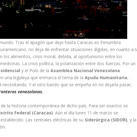
l mundo. Tras el apagón que dejo hasta Caracas en Penumbra
suramericano, no deja de enfrentar situaciones álgidas, en cuanto a l
n los alimentos, crisis moral, debida, al oportunismo entre los
edicinas. La crisis política, la polarización entre dos fuerzas. Por un
esidencial
y el Polo de la
Asamblea Nacional
Venezolana
n una leguleya que enmarca el tema de la
Ayuda Humanitaria.
á necesitando. Y el otro bando que se empeña en no dejarla pasar,
ronteras venezolanas.
de la historia contemporánea de dicho país. Para ser exactos se
istrito Federal (Caracas)
. Aún el día lunes 11 de marzo se
establecido. Las centrales eléctricas de su
Siderúrgica (SIDOR)
, y la
ón.