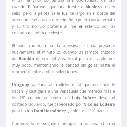
Al 21’, la vinotinto tendría una oportunidad de oro
cuando Peñaranda quedaría frente a
Muslera
, quien
salió, pero la pelota se le fue de largo en el borde del
área donde el atacante merideño a puerta vacía remató
y su tiro no vio portería al irse el esférico por un
costado del pórtico celeste.
El buen momento en la ofensiva se haría presente
nuevamente al minuto 25 cuando un remate cruzado
de
Rondón
dentro del área local pasó desviado por
muy poco, manteniendo la paridad sin goles hasta el
momento entre ambas selecciones.
Uruguay
apelaría al tradicional “al que no hace le
hacen” y castigaría a una Venezuela que merecía más a
los 28’, cuando un centro de
Luis Suárez
desde el
costado izquierdo, fue cabeceado por
Nicolás Lodeiro
para batir a
Dani Hernández
y colocar el 1-0 parcial.
Comenzado el segundo tiempo, la oncena charrúa