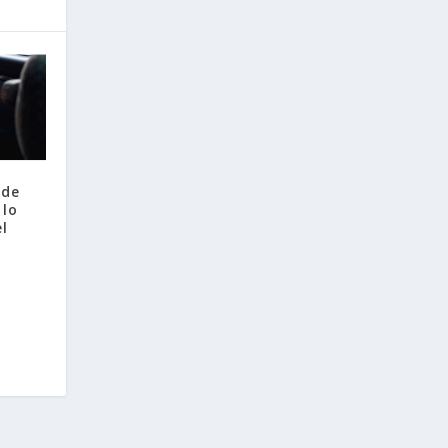
 de
 lo
el