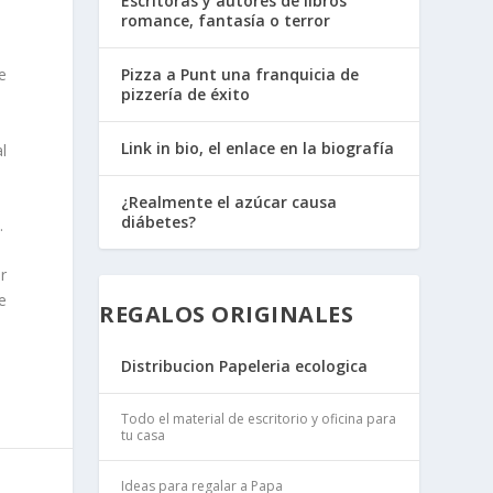
Escritoras y autores de libros
romance, fantasía o terror
e
Pizza a Punt una franquicia de
pizzería de éxito
Link in bio, el enlace en la biografía
l
¿Realmente el azúcar causa
diábetes?
a
.
r
e
REGALOS ORIGINALES
Distribucion Papeleria ecologica
Todo el material de escritorio y oficina para
tu casa
Ideas para regalar a Papa