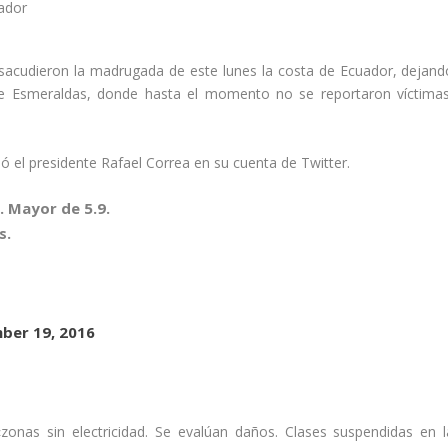
acudieron la madrugada de este lunes la costa de
Ecuador
, dejand
de
Esmeraldas
, donde hasta el momento
no se reportaron víctima
ió el presidente
Rafael Correa en su cuenta de Twitter
.
. Mayor de 5.9.
s.
ber 19, 2016
zonas sin electricidad. Se evalúan daños. Clases suspendidas en l