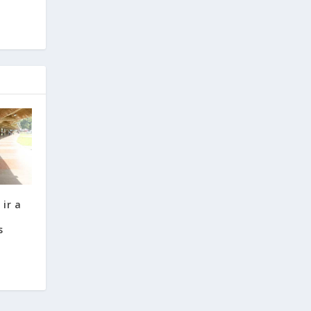
ir a
s