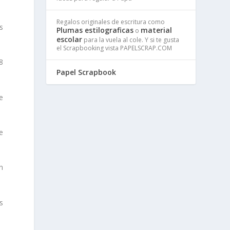
Regalos originales de escritura como
s
Plumas estilograficas
material
o
escolar
para la vuela al cole. Y si te gusta
el Scrapbooking vista PAPELSCRAP.COM
8
Papel Scrapbook
e
e
n
s