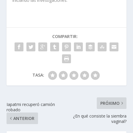
iniciando las investigaciones.
COMPARTIR:
TASA:
PRÓXIMO
Iapatmi recuperó camión
robado
¿En qué consiste la siembra
ANTERIOR
vaginal?