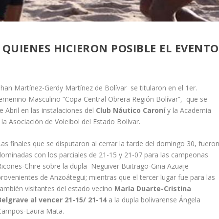
 QUIENES HICIERON POSIBLE EL EVENTO
han Martínez-Gerdy Martínez de Bolívar se titularon en el 1er.
Femenino Masculino “Copa Central Obrera Región Bolívar”, que se
 Abril en las instalaciones del
Club Náutico Caroní
y la Academia
 la Asociación de Voleibol del Estado Bolívar.
Las finales que se disputaron al cerrar la tarde del domingo 30, fuero
dominadas con los parciales de 21-15 y 21-07 para las campeonas
Ricones-Chire sobre la dupla Neguiver Buitrago-Gina Azuaje
provenientes de Anzoátegui; mientras que el tercer lugar fue para las
también visitantes del estado vecino
María Duarte-Cristina
Belgrave al vencer 21-15/ 21-14
a la dupla bolivarense Ángela
Campos-Laura Mata.