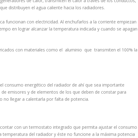
eneradores de calor, transmiten el calor a través de los conductos,
ue distribuyen el agua caliente hacia los radiadores.
a funcionan con electricidad. Al enchufarlos a la corriente empiezan
tiempo en lograr alcanzar la temperatura indicada y cuando se apagan
bricados con materiales como el aluminio que transmiten el 100% la
 el consumo energético del radiador de ahí que sea importante
 de emisores y de elementos de los que deben de constar para
o no llegar a calentarla por falta de potencia.
 contar con un termostato integrado que permita ajustar el consumo
la temperatura del radiador y éste no funcione a la máxima potencia