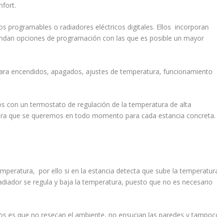
fort.
cos programables o radiadores eléctricos digitales. Ellos incorporan
brindan opciones de programación con las que es posible un mayor
para encendidos, apagados, ajustes de temperatura, funcionamiento
dos con un termostato de regulación de la temperatura de alta
atura que se queremos en todo momento para cada estancia concreta.
mperatura, por ello si en la estancia detecta que sube la temperatur
iador se regula y baja la temperatura, puesto que no es necesario
icos es que no resecan el ambiente, no ensucian las paredes y tampoc