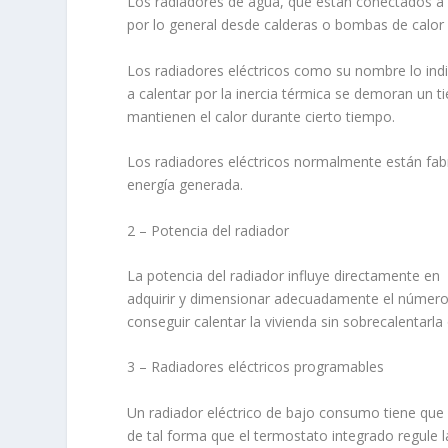
Los radiadores de agua, que están conectados a g
por lo general desde calderas o bombas de calor q
Los radiadores eléctricos como su nombre lo indic
a calentar por la inercia térmica se demoran un 
mantienen el calor durante cierto tiempo.
Los radiadores eléctricos normalmente están fa
energía generada.
2 – Potencia del radiador
La potencia del radiador influye directamente en
adquirir y dimensionar adecuadamente el número
conseguir calentar la vivienda sin sobrecalentarla 
3 – Radiadores eléctricos programables
Un radiador eléctrico de bajo consumo tiene que
de tal forma que el termostato integrado regule 