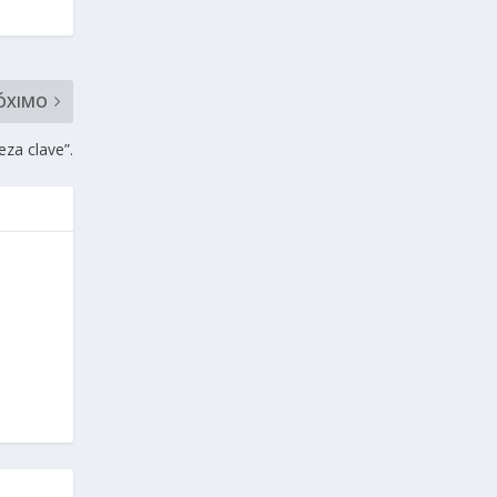
ÓXIMO
eza clave”.