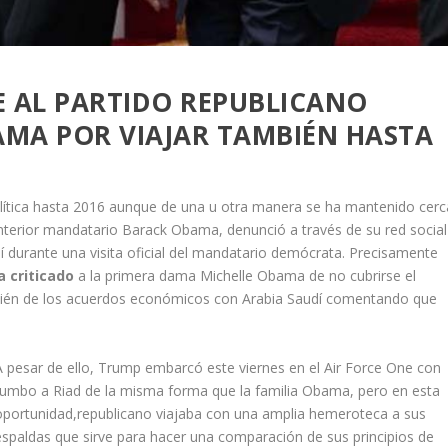
TE AL PARTIDO REPUBLICANO
AMA POR VIAJAR TAMBIÉN HASTA
lítica hasta 2016 aunque de una u otra manera se ha mantenido cerc
l anterior mandatario Barack Obama, denunció a través de su red social
udí durante una visita oficial del mandatario demócrata. Precisamente
a criticado
a la primera dama Michelle Obama de no cubrirse el
ambién de los acuerdos económicos con Arabia Saudí comentando que
A pesar de ello, Trump embarcó este viernes en el Air Force One con
rumbo a Riad de la misma forma que la familia Obama, pero en esta
oportunidad,republicano viajaba con una amplia hemeroteca a sus
espaldas que sirve para hacer una comparación de sus principios de