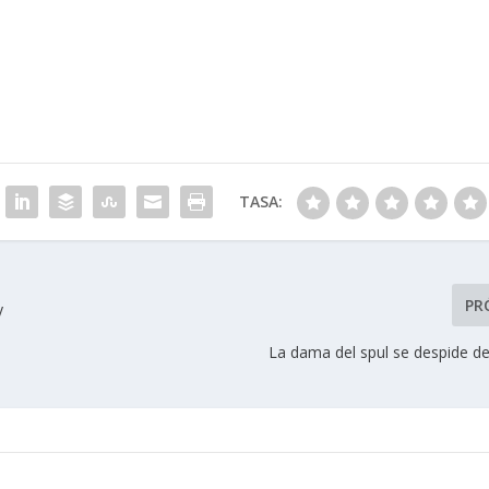
TASA:
PR
y
La dama del spul se despide de