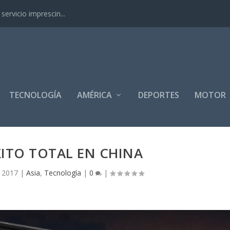
ervicio imprescin...
TECNOLOGÍA
AMÉRICA
DEPORTES
MOTOR
XITO TOTAL EN CHINA
, 2017
|
Asia
,
Tecnología
|
0
|