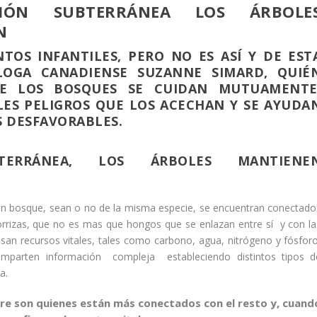
IÓN SUBTERRÁNEA LOS ÁRBOLE
N
TOS INFANTILES, PERO NO ES ASÍ Y DE EST
OGA CANADIENSE SUZANNE SIMARD, QUIÉ
DE LOS BOSQUES SE CUIDAN MUTUAMENTE
ES PELIGROS QUE LOS ACECHAN Y SE AYUDA
 DESFAVORABLES.
TERRÁNEA, LOS ÁRBOLES MANTIENE
 un bosque, sean o no de la misma especie, se encuentran conectado
orrizas, que no es mas que hongos que se enlazan entre sí y con la
asan recursos vitales, tales como carbono, agua, nitrógeno y fósforo
comparten información compleja estableciendo distintos tipos d
a.
re son quienes están más conectados con el resto y, cuand