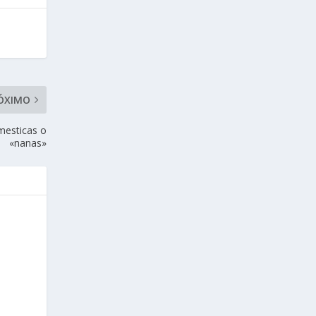
ÓXIMO
omesticas o
«nanas»