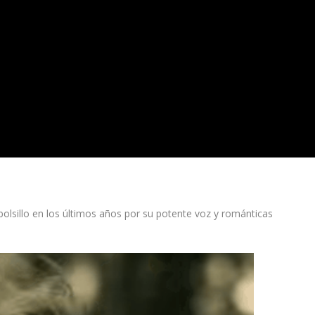
bolsillo en los últimos años por su potente voz y románticas