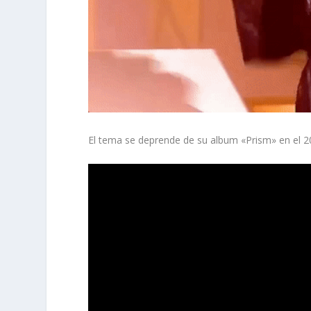
El tema se deprende de su album «Prism» en el 2