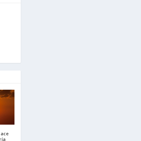
hace
ría