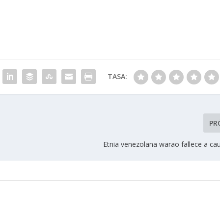
TASA:
PR
Etnia venezolana warao fallece a ca